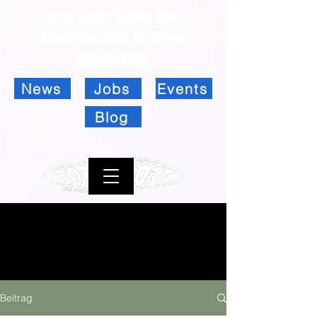
Total Sport GmbH, dein
Sportgeschäft im Raum
Winterthur
News
Jobs
Events
Blog
Beitrag