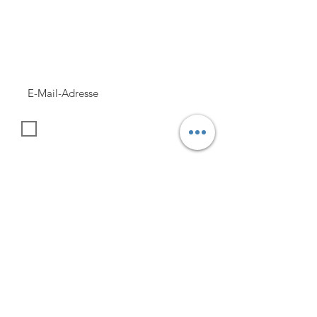
Jetzt Newsletter
abonnieren und
keine Neuigkeiten
verpassen
Ja, ich will in Zukunft den
Newsletter von Total Sport
bekommen.
Jetzt abonnieren
Datenschutz
AGB Miete
Team
Contact