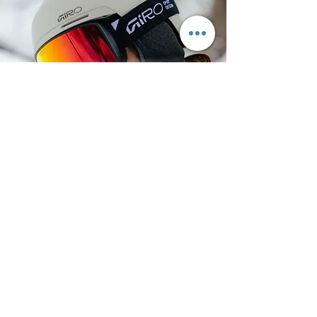
Protection
Entdecke den perfekten Helm für dein nächstes
Pistenabenteuer! Ob für Snowboarder:in,
Skifahrer:in oder Tourengeher:in – wir bieten
individuelle Lösungen für jeden Einsatz. Kombiniert
mit der passenden Brille wird dein Helm nicht nur
Sicherheitsmerkmal, sondern auch ein stylisches
Accessoire für ein sicheres Pistenabenteuer.
Mit einem Rückenpanzer bist du zusätzlich gut
geschützt.
READ MORE