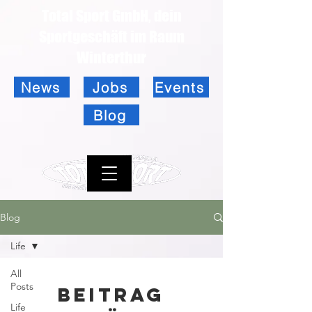
Total Sport GmbH, dein
Sportgeschäft im Raum
Winterthur
News
Jobs
Events
Blog
Blog
Life
All
Posts
Beitrag
Life