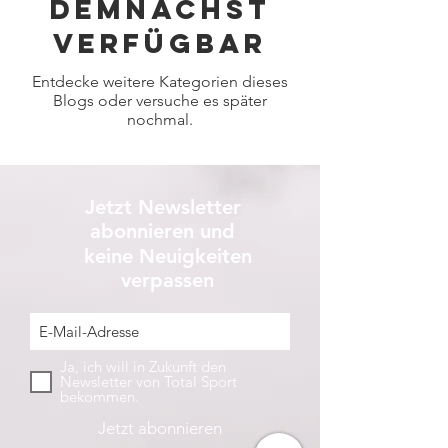
demnächst
verfügbar
Entdecke weitere Kategorien dieses
Blogs oder versuche es später
nochmal.
Jetzt Newsletter
abonnieren und
keine Neuigkeiten
verpassen
Ja, ich will in Zukunft den
Newsletter von Total Sport
bekommen.
Jetzt abonnieren