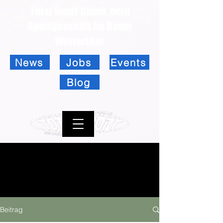
Total Sport GmbH, dein
Sportgeschäft im Raum
Winterthur
News
Jobs
Events
Blog
Beitrag