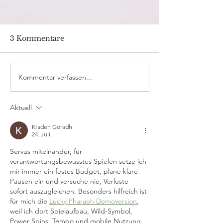
3 Kommentare
Kommentar verfassen...
Die Scott Bike Addict
Die besten La
Gravel Linie:
im Vergleich:
Vielseitigkeit und
Balance - Brooks
Aktuell
Leistung auf jedem
Asics
Terrain
Kraden Goradh
24. Juli
Servus miteinander, für 
verantwortungsbewusstes Spielen setze ich 
mir immer ein festes Budget, plane klare 
Pausen ein und versuche nie, Verluste 
sofort auszugleichen. Besonders hilfreich ist 
für mich die 
Lucky Pharaoh Demoversion
, 
weil ich dort Spielaufbau, Wild-Symbol, 
Power Spins, Tempo und mobile Nutzung 