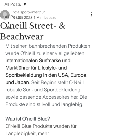
All Posts
totalsportwinterthur
All Posts
6. Juli 2023
1 Min. Lesezeit
O'neill Street- &
Life
Beachwear
Mit seinen bahnbrechenden Produkten 
wurde O'Neill zu einer viel geliebten, 
internationalen Surfmarke und 
Marktführer für Lifestyle- und 
Sportbekleidung in den USA, Europa 
und Japan
. Seit Beginn stellt O'Neill 
robuste Surf- und Sportbekleidung 
sowie passende Accessoires her. Die 
Produkte sind stilvoll und langlebig.
Was ist O'neill Blue?
O'Neill Blue Produkte wurden für 
Langlebigkeit, mehr 