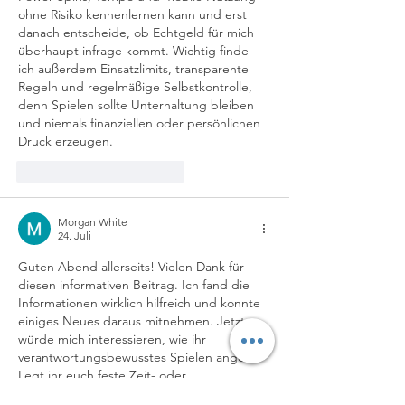
ohne Risiko kennenlernen kann und erst 
danach entscheide, ob Echtgeld für mich 
überhaupt infrage kommt. Wichtig finde 
ich außerdem Einsatzlimits, transparente 
Regeln und regelmäßige Selbstkontrolle, 
denn Spielen sollte Unterhaltung bleiben 
und niemals finanziellen oder persönlichen 
Druck erzeugen.
Gefällt mir
Antworten
Morgan White
24. Juli
Guten Abend allerseits! Vielen Dank für 
diesen informativen Beitrag. Ich fand die 
Informationen wirklich hilfreich und konnte 
einiges Neues daraus mitnehmen. Jetzt 
würde mich interessieren, wie ihr 
verantwortungsbewusstes Spielen angeht. 
Legt ihr euch feste Zeit- oder 
Budgetgrenzen fest oder nutzt ihr andere 