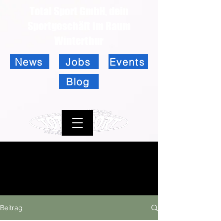
Total Sport GmbH, dein
Sportgeschäft im Raum
Winterthur
News
Jobs
Events
Blog
Beitrag