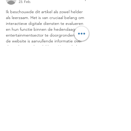
23. Feb.
Ik beschouwde dit artikel als zowel helder 
als leerzaam. Het is van cruciaal belang om 
interactieve digitale diensten te evalueren 
en hun functie binnen de hedendaagse 
entertainmentsector te doorgronden. Op 
de website is aanvullende informatie over 
dit onderwerp beschikbaar. Het artikel 
behandelt op een effectieve wijze de 
belangrijkste aanpassingen.
Gefällt mir
Antworten
Jetzt Newsletter