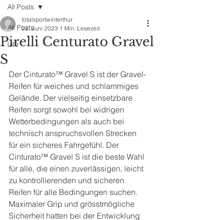
All Posts
totalsportwinterthur
All Posts
22. Juni 2023
1 Min. Lesezeit
Pirelli Centurato Gravel
Life
S
Der Cinturato™ Gravel S ist der Gravel-
Reifen für weiches und schlammiges 
Gelände. Der vielseitig einsetzbare 
Reifen sorgt sowohl bei widrigen 
Wetterbedingungen als auch bei 
technisch anspruchsvollen Strecken 
für ein sicheres Fahrgefühl. Der 
Cinturato™ Gravel S ist die beste Wahl 
für alle, die einen zuverlässigen, leicht 
zu kontrollierenden und sicheren 
Reifen für alle Bedingungen suchen. 
Maximaler Grip und grösstmögliche 
Sicherheit hatten bei der Entwicklung 