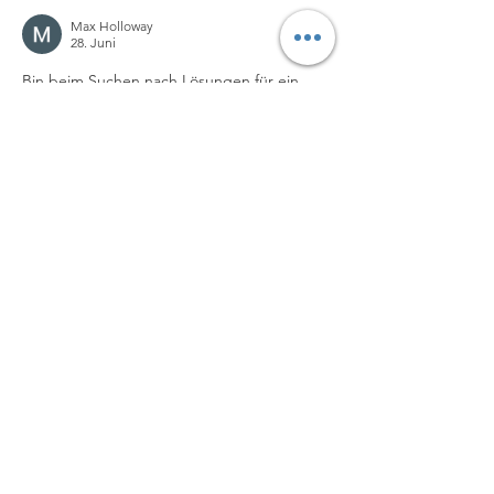
Max Holloway
28. Juni
Bin beim Suchen nach Lösungen für ein 
hartnäckiges Cookie-Problem in einem 
Tech-Board gelandet, wo jemand die 
Session-Speicherung von Webseiten 
kritisiert hat. Als konkretes 
Anschauungsbeispiel wurde die Plattform 
mancala gaming casino deutschland
herangezogen. Der Verfasser hat haarklein 
aufgedröselt, warum der Login-Status im 
Edge-Browser fliegt, wenn man die 
Datenschutzeinstellungen zu restriktiv 
einstellt. Kein typisches Marketing-
Geschwätz, sondern ein absolut nüchterner 
Bug-Report aus dem Alltag, der für 
Entwickler echt nützlich ist.
Bearbeitet
Gefällt mir
Antworten