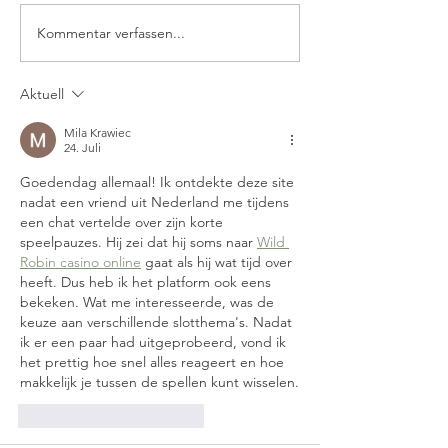
Kommentar verfassen...
Die Scott Bike Addict
Erstelle dein
Gravel Linie:
individuelles
Vielseitigkeit und
Traumbike bei
Aktuell
Leistung auf jedem
Sport Wintert
Terrain
Tour de Suiss
Mila Krawiec
24. Juli
Goedendag allemaal! Ik ontdekte deze site 
nadat een vriend uit Nederland me tijdens 
een chat vertelde over zijn korte 
speelpauzes. Hij zei dat hij soms naar 
Wild 
Robin casino online
 gaat als hij wat tijd over 
heeft. Dus heb ik het platform ook eens 
bekeken. Wat me interesseerde, was de 
keuze aan verschillende slotthema's. Nadat 
ik er een paar had uitgeprobeerd, vond ik 
het prettig hoe snel alles reageert en hoe 
makkelijk je tussen de spellen kunt wisselen.
Gefällt mir
Antworten