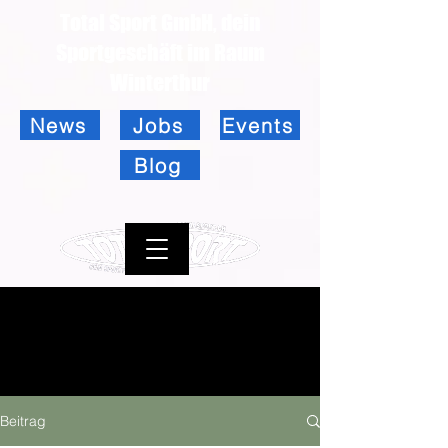
Total Sport GmbH, dein
Sportgeschäft im Raum
Winterthur
News
Jobs
Events
Blog
Beitrag